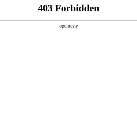
牌天地
全新一代 瑞虎9
瑞虎9X