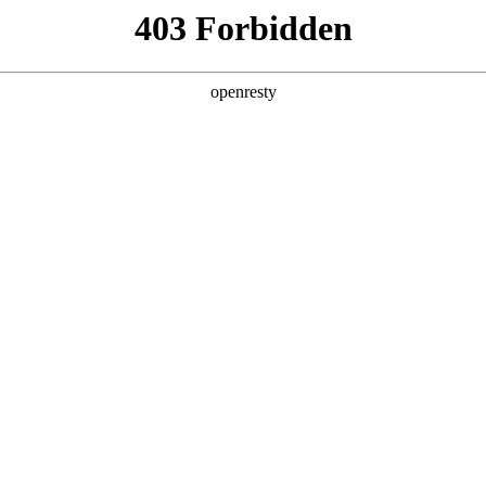
牌天地
预约品鉴
验，感受z6mg人生就是博汽车的驾乘动力，我们将根据
，以便更好为您提供试驾服务，信息提交成功后，服务中心
动与您联系！
1.选择您要驾驶的车型
全新一代 瑞虎9
瑞虎9X